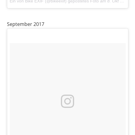
Ein von Bike EXIF (@bikeexif) gepostetes Foto
am
8. Okt 2016 um 17:09 Uhr
September 2017