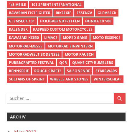
1/8 MEILE
101 SPRINT INTERNATIONAL
BAVARIAN FISTFIGHTER
BIKEEXIF
ESSENZA
GLEMSECK
GLEMSECK 101
HEILIGABENDTREFFEN
HONDA CX 500
KALENDER
KASPEED CUSTOM MOTORCYCLES
KAWASAKI KZ650
LIMACE
MOPED GANG
MOTO ESSENCE
MOTORRAD-MESSE
MOTORRAD EINWINTERN
MOTORRADWELT BODENSEE
MOTOR RAUSCH
PURE&CRAFTED FESTIVAL
QCR
QUAKE CITY RUMBLERS
RENNSERIE
ROUGH CRAFTS
SAISONENDE
STARRWARS
SULTANS OF SPRINT
WHEELS AND STONES
WINTERSCHLAF
ARCHIV
März 2019