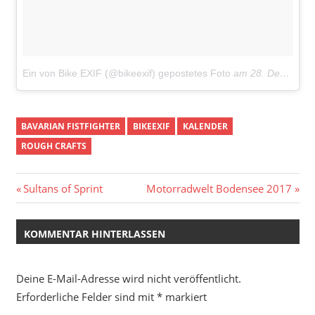
Ein von Bike EXIF (@bikeexif) gepostetes Foto
am
28. Dez 2016 um 8:01 Uhr
BAVARIAN FISTFIGHTER
BIKEEXIF
KALENDER
ROUGH CRAFTS
Beitragsnavigation
Vorheriger
Nächster
Sultans of Sprint
Motorradwelt Bodensee 2017
Beitrag:
Beitrag:
KOMMENTAR HINTERLASSEN
Deine E-Mail-Adresse wird nicht veröffentlicht.
Erforderliche Felder sind mit
*
markiert