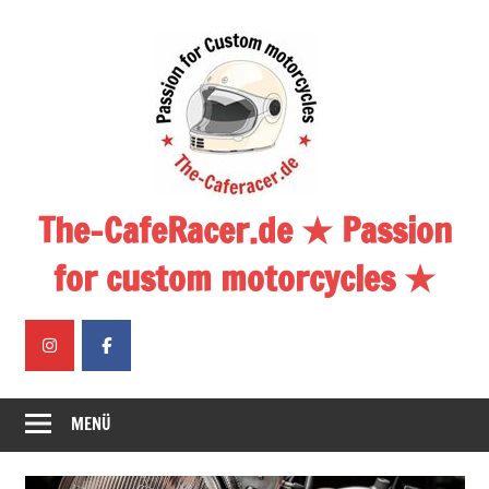
Zum
Inhalt
springen
The-CafeRacer.de ★ Passion
for custom motorcycles ★
MENÜ