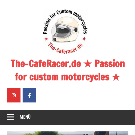
Zum
Inhalt
springen
The-CafeRacer.de ★ Passion
for custom motorcycles ★
MENÜ