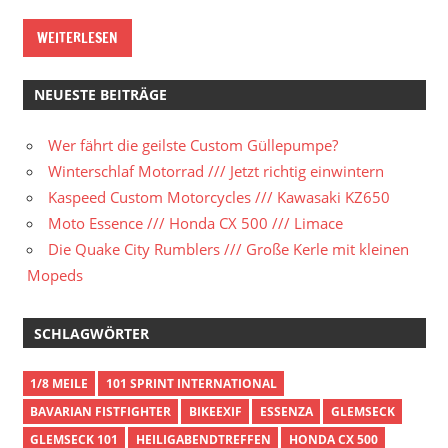
WEITERLESEN
NEUESTE BEITRÄGE
Wer fährt die geilste Custom Güllepumpe?
Winterschlaf Motorrad /// Jetzt richtig einwintern
Kaspeed Custom Motorcycles /// Kawasaki KZ650
Moto Essence /// Honda CX 500 /// Limace
Die Quake City Rumblers /// Große Kerle mit kleinen
Mopeds
SCHLAGWÖRTER
1/8 MEILE
101 SPRINT INTERNATIONAL
BAVARIAN FISTFIGHTER
BIKEEXIF
ESSENZA
GLEMSECK
GLEMSECK 101
HEILIGABENDTREFFEN
HONDA CX 500