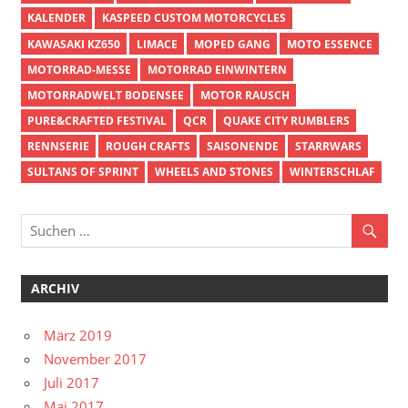
KALENDER
KASPEED CUSTOM MOTORCYCLES
KAWASAKI KZ650
LIMACE
MOPED GANG
MOTO ESSENCE
MOTORRAD-MESSE
MOTORRAD EINWINTERN
MOTORRADWELT BODENSEE
MOTOR RAUSCH
PURE&CRAFTED FESTIVAL
QCR
QUAKE CITY RUMBLERS
RENNSERIE
ROUGH CRAFTS
SAISONENDE
STARRWARS
SULTANS OF SPRINT
WHEELS AND STONES
WINTERSCHLAF
ARCHIV
März 2019
November 2017
Juli 2017
Mai 2017