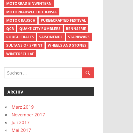
MOTORRAD EINWINTERN
MOTORRADWELT BODENSEE
MOTOR RAUSCH
PURE&CRAFTED FESTIVAL
QCR
QUAKE CITY RUMBLERS
RENNSERIE
ROUGH CRAFTS
SAISONENDE
STARRWARS
SULTANS OF SPRINT
WHEELS AND STONES
WINTERSCHLAF
ARCHIV
März 2019
November 2017
Juli 2017
Mai 2017