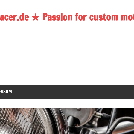
acer.de ★ Passion for custom mo
ESSUM