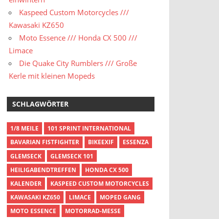
Kaspeed Custom Motorcycles ///
Kawasaki KZ650
Moto Essence /// Honda CX 500 ///
Limace
Die Quake City Rumblers /// Große
Kerle mit kleinen Mopeds
SCHLAGWÖRTER
1/8 MEILE
101 SPRINT INTERNATIONAL
BAVARIAN FISTFIGHTER
BIKEEXIF
ESSENZA
GLEMSECK
GLEMSECK 101
HEILIGABENDTREFFEN
HONDA CX 500
KALENDER
KASPEED CUSTOM MOTORCYCLES
KAWASAKI KZ650
LIMACE
MOPED GANG
MOTO ESSENCE
MOTORRAD-MESSE